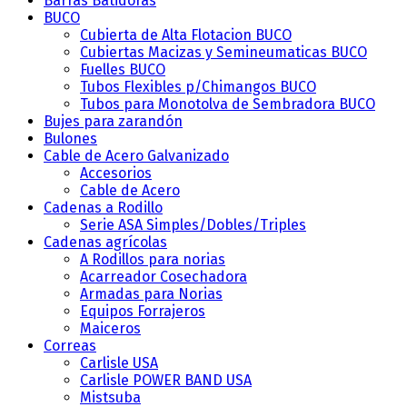
Barras Batidoras
BUCO
Cubierta de Alta Flotacion BUCO
Cubiertas Macizas y Semineumaticas BUCO
Fuelles BUCO
Tubos Flexibles p/Chimangos BUCO
Tubos para Monotolva de Sembradora BUCO
Bujes para zarandón
Bulones
Cable de Acero Galvanizado
Accesorios
Cable de Acero
Cadenas a Rodillo
Serie ASA
Simples/Dobles/Triples
Cadenas agrícolas
A Rodillos para norias
Acarreador Cosechadora
Armadas para Norias
Equipos Forrajeros
Maiceros
Correas
Carlisle
USA
Carlisle POWER BAND
USA
Mistsuba