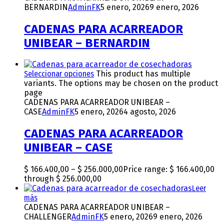
BERNARDIN
AdminFK
5 enero, 2026
9 enero, 2026
CADENAS PARA ACARREADOR
UNIBEAR – BERNARDIN
Seleccionar opciones
This product has multiple
variants. The options may be chosen on the product
page
CADENAS PARA ACARREADOR UNIBEAR –
CASE
AdminFK
5 enero, 2026
4 agosto, 2026
CADENAS PARA ACARREADOR
UNIBEAR – CASE
$
166.400,00
–
$
256.000,00
Price range: $ 166.400,00
through $ 256.000,00
Leer
más
CADENAS PARA ACARREADOR UNIBEAR –
CHALLENGER
AdminFK
5 enero, 2026
9 enero, 2026