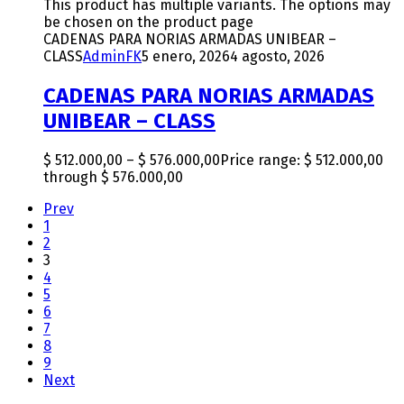
This product has multiple variants. The options may
be chosen on the product page
CADENAS PARA NORIAS ARMADAS UNIBEAR –
CLASS
AdminFK
5 enero, 2026
4 agosto, 2026
CADENAS PARA NORIAS ARMADAS
UNIBEAR – CLASS
$
512.000,00
–
$
576.000,00
Price range: $ 512.000,00
through $ 576.000,00
Prev
1
2
3
4
5
6
7
8
9
Next