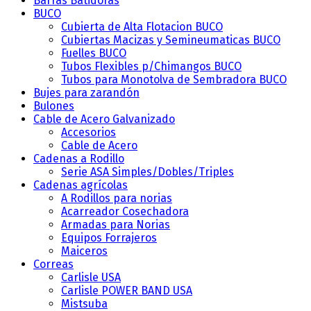
Barras Batidoras
BUCO
Cubierta de Alta Flotacion BUCO
Cubiertas Macizas y Semineumaticas BUCO
Fuelles BUCO
Tubos Flexibles p/Chimangos BUCO
Tubos para Monotolva de Sembradora BUCO
Bujes para zarandón
Bulones
Cable de Acero Galvanizado
Accesorios
Cable de Acero
Cadenas a Rodillo
Serie ASA
Simples/Dobles/Triples
Cadenas agrícolas
A Rodillos para norias
Acarreador Cosechadora
Armadas para Norias
Equipos Forrajeros
Maiceros
Correas
Carlisle
USA
Carlisle POWER BAND
USA
Mistsuba