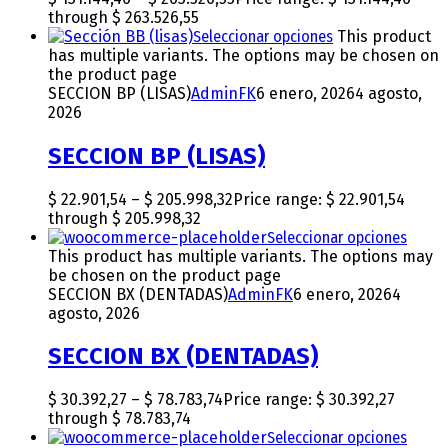
through $ 263.526,55
Seleccionar opciones
This product
has multiple variants. The options may be chosen on
the product page
SECCION BP (LISAS)
AdminFK
6 enero, 2026
4 agosto,
2026
SECCION BP (LISAS)
$
22.901,54
–
$
205.998,32
Price range: $ 22.901,54
through $ 205.998,32
Seleccionar opciones
This product has multiple variants. The options may
be chosen on the product page
SECCION BX (DENTADAS)
AdminFK
6 enero, 2026
4
agosto, 2026
SECCION BX (DENTADAS)
$
30.392,27
–
$
78.783,74
Price range: $ 30.392,27
through $ 78.783,74
Seleccionar opciones