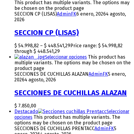
This product has multiple variants. The options may
be chosen on the product page
SECCION CP (LISAS)
AdminFK
6 enero, 2026
4 agosto,
2026
SECCION CP (LISAS)
$
54.998,82
–
$
448.541,29
Price range: $ 54.998,82
through $ 448.541,29
Seleccionar opciones
This product has
multiple variants. The options may be chosen on the
product page
SECCIONES DE CUCHILLAS ALAZAN
AdminFK
5 enero,
2026
4 agosto, 2026
SECCIONES DE CUCHILLAS ALAZAN
$
7.850,00
Destacado
Seleccionar
opciones
This product has multiple variants. The
options may be chosen on the product page
SECCIONES DE CUCHILLAS PRENTACC
AdminFK
5