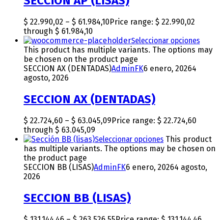
SECCION AP (LISAS)
$
22.990,02
–
$
61.984,10
Price range: $ 22.990,02
through $ 61.984,10
Seleccionar opciones
This product has multiple variants. The options may
be chosen on the product page
SECCION AX (DENTADAS)
AdminFK
6 enero, 2026
4
agosto, 2026
SECCION AX (DENTADAS)
$
22.724,60
–
$
63.045,09
Price range: $ 22.724,60
through $ 63.045,09
Seleccionar opciones
This product
has multiple variants. The options may be chosen on
the product page
SECCION BB (LISAS)
AdminFK
6 enero, 2026
4 agosto,
2026
SECCION BB (LISAS)
$
131.144,46
–
$
263.526,55
Price range: $ 131.144,46