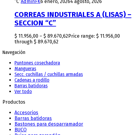
“C”
AdminFK
6 enero, 2026
4 agosto, 2026
CORREAS INDUSTRIALES A (LISAS) –
SECCION “C”
$
11.956,00
–
$
89.670,62
Price range: $ 11.956,00
through $ 89.670,62
Navegación
Puntones cosechadora
Mangueras
Secc. cuchillas / cuchillas armadas
Cadenas a rodillo
Barras batidoras
Ver todo
Productos
Accesorios
Barras batidoras
Bastones para desparramador
BUCO