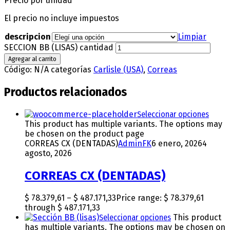
Precio por unidad
El precio no incluye impuestos
descripcion
Limpiar
SECCION BB (LISAS) cantidad
Agregar al carrito
Código:
N/A
categorías
Carlisle (USA)
,
Correas
Productos relacionados
Seleccionar opciones
This product has multiple variants. The options may
be chosen on the product page
CORREAS CX (DENTADAS)
AdminFK
6 enero, 2026
4
agosto, 2026
CORREAS CX (DENTADAS)
$
78.379,61
–
$
487.171,33
Price range: $ 78.379,61
through $ 487.171,33
Seleccionar opciones
This product
has multiple variants. The options may be chosen on