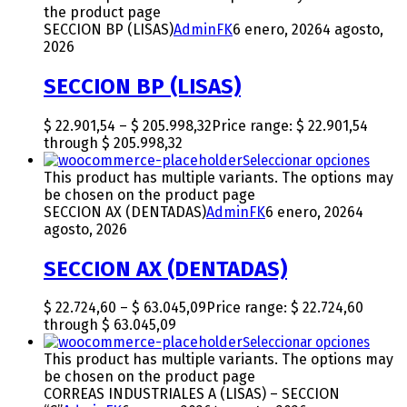
the product page
SECCION BP (LISAS)
AdminFK
6 enero, 2026
4 agosto,
2026
SECCION BP (LISAS)
$
22.901,54
–
$
205.998,32
Price range: $ 22.901,54
through $ 205.998,32
Seleccionar opciones
This product has multiple variants. The options may
be chosen on the product page
SECCION AX (DENTADAS)
AdminFK
6 enero, 2026
4
agosto, 2026
SECCION AX (DENTADAS)
$
22.724,60
–
$
63.045,09
Price range: $ 22.724,60
through $ 63.045,09
Seleccionar opciones
This product has multiple variants. The options may
be chosen on the product page
CORREAS INDUSTRIALES A (LISAS) – SECCION