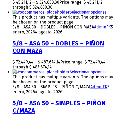
$
45.211,12
–
$
324.850,30
Price range: $ 45.211,12
through $ 324.850,30
Seleccionar opciones
This product has multiple variants. The options may
be chosen on the product page
5/8 – ASA 50 – DOBLES – PIÑON CON MAZA
AdminFK
5
enero, 2026
4 agosto, 2026
5/8 – ASA 50 – DOBLES – PIÑON
CON MAZA
$
72.449,44
–
$
487.674,14
Price range: $ 72.449,44
through $ 487.674,14
Seleccionar opciones
This product has multiple variants. The options may
be chosen on the product page
5/8 – ASA 50 – SIMPLES – PIÑON C/MAZA
AdminFK
5
enero, 2026
4 agosto, 2026
5/8 – ASA 50 – SIMPLES – PIÑON
C/MAZA