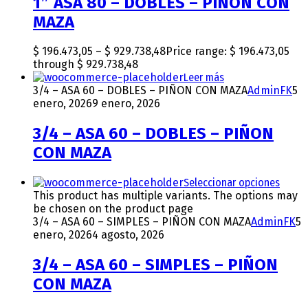
1″ ASA 80 – DOBLES – PIÑON CON
MAZA
$
196.473,05
–
$
929.738,48
Price range: $ 196.473,05
through $ 929.738,48
Leer más
3/4 – ASA 60 – DOBLES – PIÑON CON MAZA
AdminFK
5
enero, 2026
9 enero, 2026
3/4 – ASA 60 – DOBLES – PIÑON
CON MAZA
Seleccionar opciones
This product has multiple variants. The options may
be chosen on the product page
3/4 – ASA 60 – SIMPLES – PIÑON CON MAZA
AdminFK
5
enero, 2026
4 agosto, 2026
3/4 – ASA 60 – SIMPLES – PIÑON
CON MAZA