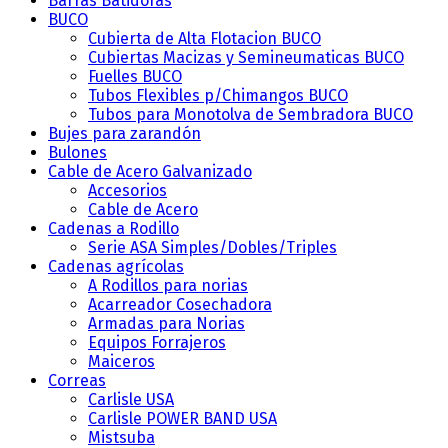
Barras Batidoras
BUCO
Cubierta de Alta Flotacion BUCO
Cubiertas Macizas y Semineumaticas BUCO
Fuelles BUCO
Tubos Flexibles p/Chimangos BUCO
Tubos para Monotolva de Sembradora BUCO
Bujes para zarandón
Bulones
Cable de Acero Galvanizado
Accesorios
Cable de Acero
Cadenas a Rodillo
Serie ASA
Simples/Dobles/Triples
Cadenas agrícolas
A Rodillos para norias
Acarreador Cosechadora
Armadas para Norias
Equipos Forrajeros
Maiceros
Correas
Carlisle
USA
Carlisle POWER BAND
USA
Mistsuba