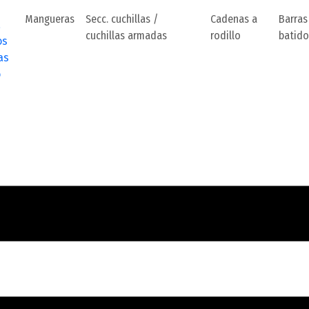
Mangueras
Secc. cuchillas /
Cadenas a
Barras
a
cuchillas armadas
rodillo
batido
os
as
o