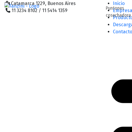
Catamarca 1229, Buenos Aires
Inicio
Puntones
11 3234 8102 / 11 5414 1359
Empres
cosechadora
Product
Descarg
Contact