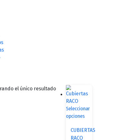
a
os
as
o
rando el único resultado
Seleccionar
opciones
CUBIERTAS
RACO