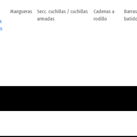
Mangueras
Secc. cuchillas / cuchillas
Cadenas a
Barras
armadas
rodillo
batid
s
s