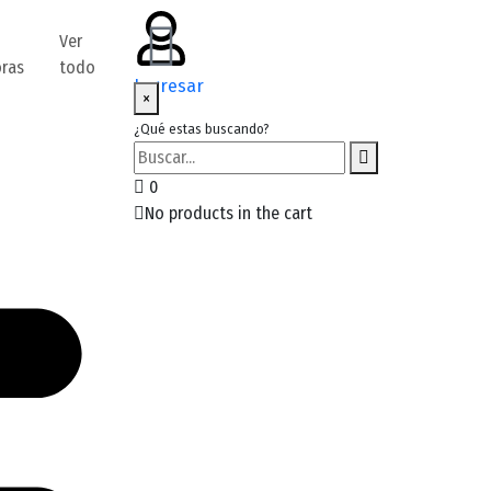
Ver
oras
todo
Ingresar
×
¿Qué estas buscando?
0
No products in the cart