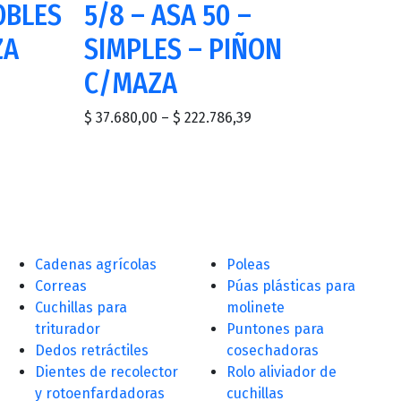
OBLES
5/8 – ASA 50 –
ZA
SIMPLES – PIÑON
C/MAZA
$
37.680,00
–
$
222.786,39
Cadenas agrícolas
Poleas
Correas
Púas plásticas para
Cuchillas para
molinete
triturador
Puntones para
Dedos retráctiles
cosechadoras
Dientes de recolector
Rolo aliviador de
y rotoenfardadoras
cuchillas