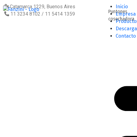
Catamarca 1229, Buenos Aires
Inicio
Puntones
11 3234 8102 / 11 5414 1359
Empresa
cosechadora
Producto
Descarga
Contacto