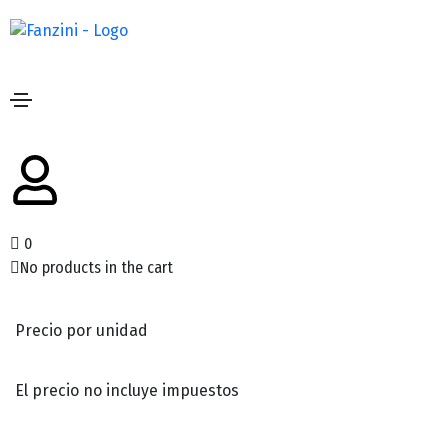
Inicio
/
Cadenas agrícolas
/
Armadas para Norias
/
CADENAS PARA NORIAS ARMADAS UNIBEAR –
BERNARDIN
0
CADENAS PARA NORIAS ARMADAS
No products in the cart
UNIBEAR – BERNARDIN
Precio por unidad
El precio no incluye impuestos