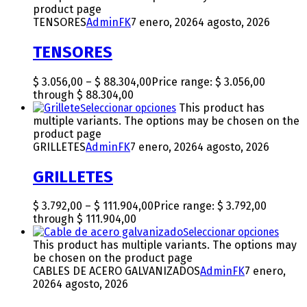
product page
TENSORES
AdminFK
7 enero, 2026
4 agosto, 2026
TENSORES
$
3.056,00
–
$
88.304,00
Price range: $ 3.056,00
through $ 88.304,00
Seleccionar opciones
This product has
multiple variants. The options may be chosen on the
product page
GRILLETES
AdminFK
7 enero, 2026
4 agosto, 2026
GRILLETES
$
3.792,00
–
$
111.904,00
Price range: $ 3.792,00
through $ 111.904,00
Seleccionar opciones
This product has multiple variants. The options may
be chosen on the product page
CABLES DE ACERO GALVANIZADOS
AdminFK
7 enero,
2026
4 agosto, 2026