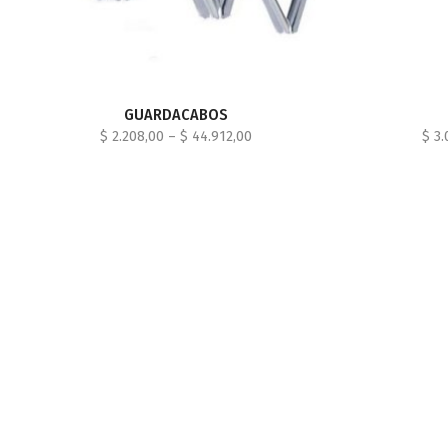
GUARDACABOS
$
2.208,00
–
$
44.912,00
$
3.
SELECCIONAR OPCIONES
S