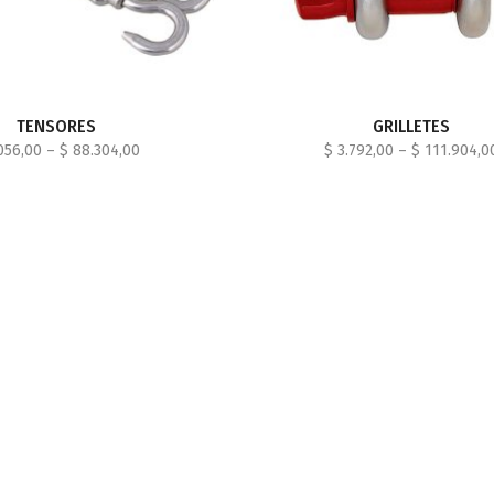
TENSORES
GRILLETES
056,00
–
$
88.304,00
$
3.792,00
–
$
111.904,0
ELECCIONAR OPCIONES
SELECCIONAR OPCIONE