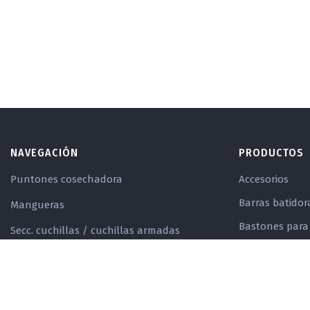
NAVEGACIÓN
PRODUCTOS
Puntones cosechadora
Accesorios
Barras batidor
Mangueras
Bastones para
Secc. cuchillas / cuchillas armadas
BUCO
Cadenas a rodillo
Bujes para za
Barras batidoras
Bulones
Ver todo