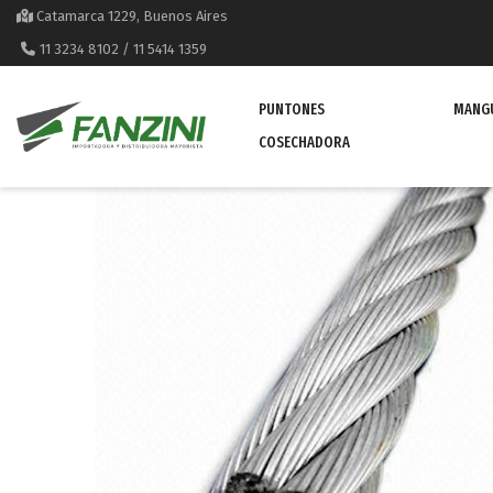
Catamarca 1229, Buenos Aires
11 3234 8102 / 11 5414 1359
PUNTONES
MANG
COSECHADORA