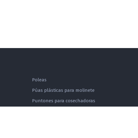
Poleas
Púas plásticas para molinete
Puntones para cosechadoras
Rolo aliviador de cuchillas
rdadoras
Ruedas dentadas con rayos para cadena
a rodillo
lo