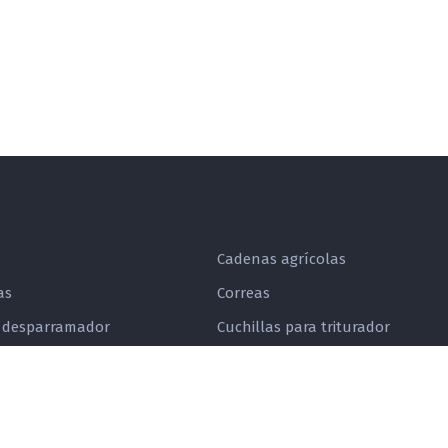
Cadenas agrícolas
as
Correas
 desparramador
Cuchillas para triturador
Dedos retráctiles
randón
Dientes de recolector y rotoenfa
Engranajes para cadenas a rodil