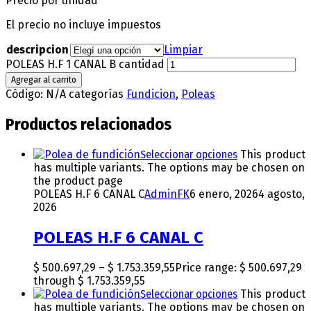
Precio por unidad
El precio no incluye impuestos
descripcion
Limpiar
POLEAS H.F 1 CANAL B cantidad
Agregar al carrito
Código:
N/A
categorías
Fundicion
,
Poleas
Productos relacionados
Seleccionar opciones
This product
has multiple variants. The options may be chosen on
the product page
POLEAS H.F 6 CANAL C
AdminFK
6 enero, 2026
4 agosto,
2026
POLEAS H.F 6 CANAL C
$
500.697,29
–
$
1.753.359,55
Price range: $ 500.697,29
through $ 1.753.359,55
Seleccionar opciones
This product
has multiple variants. The options may be chosen on