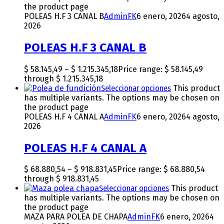
the product page
POLEAS H.F 3 CANAL B
AdminFK
6 enero, 2026
4 agosto,
2026
POLEAS H.F 3 CANAL B
$
58.145,49
–
$
1.215.345,18
Price range: $ 58.145,49
through $ 1.215.345,18
Seleccionar opciones
This product
has multiple variants. The options may be chosen on
the product page
POLEAS H.F 4 CANAL A
AdminFK
6 enero, 2026
4 agosto,
2026
POLEAS H.F 4 CANAL A
$
68.880,54
–
$
918.831,45
Price range: $ 68.880,54
through $ 918.831,45
Seleccionar opciones
This product
has multiple variants. The options may be chosen on
the product page
MAZA PARA POLEA DE CHAPA
AdminFK
6 enero, 2026
4