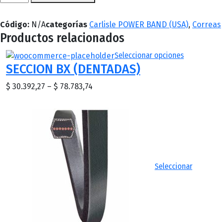
POWER
BAND
Código:
N/A
categorías
Carlisle POWER BAND (USA)
,
Correas
RCP
Productos relacionados
(LISAS)
cantidad
This
Seleccionar opciones
SECCION BX (DENTADAS)
product
has
Price
$
30.392,27
–
$
78.783,74
multiple
range:
variants.
$ 30.392,27
The
through
options
$ 78.783,74
may
be
chosen
Seleccionar
on
the
product
page