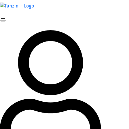
Catamarca 1229, Buenos Aires
11 3234 8102 / 11 5414 1359
Inicio
Empresa
Productos
Descargas
Contacto