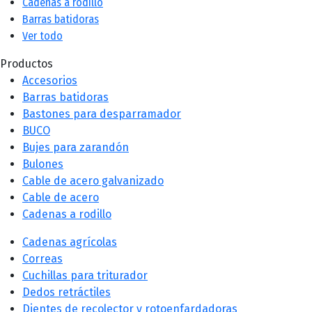
Cadenas a rodillo
chosen
Barras batidoras
on
Ver todo
the
Productos
product
Accesorios
page
Barras batidoras
Bastones para desparramador
BUCO
Bujes para zarandón
Bulones
Cable de acero galvanizado
Cable de acero
Cadenas a rodillo
Cadenas agrícolas
Correas
Cuchillas para triturador
Dedos retráctiles
Dientes de recolector y rotoenfardadoras