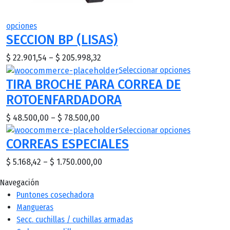
This
opciones
SECCION BP (LISAS)
product
has
Price
$
22.901,54
–
$
205.998,32
multiple
range:
This
Seleccionar opciones
variants.
TIRA BROCHE PARA CORREA DE
$ 22.901,54
product
The
through
has
ROTOENFARDADORA
options
$ 205.998,32
multiple
may
Price
$
48.500,00
–
$
78.500,00
variants.
be
range:
This
Seleccionar opciones
The
chosen
CORREAS ESPECIALES
$ 48.500,00
product
options
on
through
has
may
the
Price
$
5.168,42
–
$
1.750.000,00
$ 78.500,00
multiple
be
product
range:
variants.
chosen
Navegación
page
$ 5.168,42
The
on
Puntones cosechadora
through
options
the
Mangueras
$ 1.750.000,00
may
product
Secc. cuchillas / cuchillas armadas
be
page