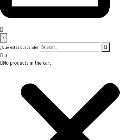
search
×
form
Buscar...
¿Qué estas buscando?
icon
Search
0
Button
No products in the cart