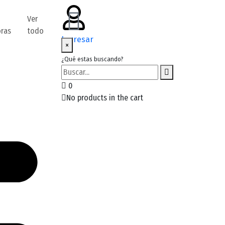
Ver
oras
todo
Ingresar
×
¿Qué estas buscando?
0
No products in the cart