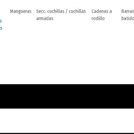
Mangueras
Secc. cuchillas / cuchillas
Cadenas a
Barras
armadas
rodillo
batid
s
s