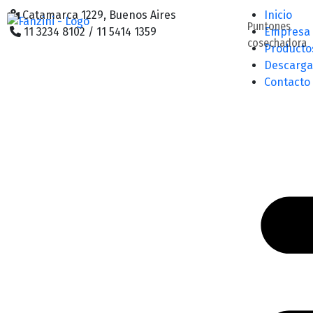
Catamarca 1229, Buenos Aires
Inicio
Puntones
11 3234 8102 / 11 5414 1359
Empresa
cosechadora
Producto
Descarga
Contacto