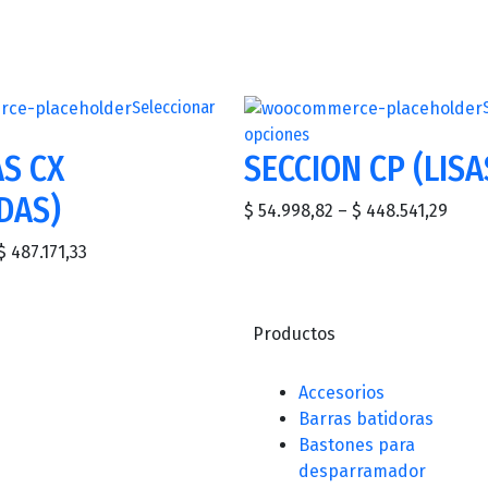
Seleccionar
opciones
S CX
SECCION CP (LISA
DAS)
$
54.998,82
–
$
448.541,29
$
487.171,33
Productos
Accesorios
Barras batidoras
Bastones para
desparramador