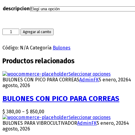
descripcion
BULONES
Agregar al carrito
PARA
SECCION
Código:
N/A
Categoría
Bulones
cantidad
Productos relacionados
Seleccionar opciones
This
BULONES CON PICO PARA CORREAS
AdminFK
5 enero, 2026
product
4
agosto, 2026
has
multiple
variants.
BULONES CON PICO PARA CORREAS
The
options
$
380,00
–
$
850,00
Price
may
range:
Seleccionar opciones
This
be
BULONES PARA VIBROCULTIVADOR
$ 380,00
AdminFK
5 enero, 2026
product
4
chosen
agosto, 2026
through
has
on
$ 850,00
multiple