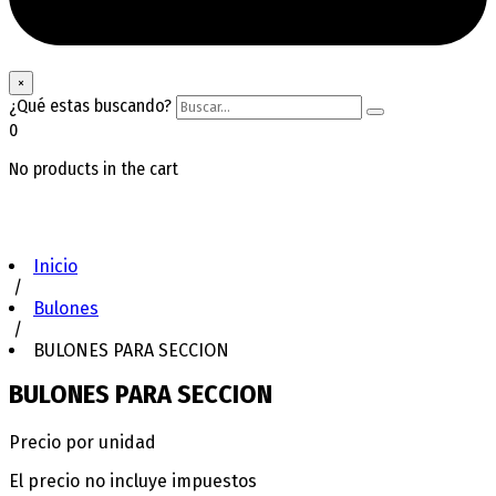
search
×
form
¿Qué estas buscando?
Buscar...
Search
icon
0
Button
No products in the cart
Inicio
/
Bulones
/
BULONES PARA SECCION
BULONES PARA SECCION
Precio por unidad
El precio no incluye impuestos