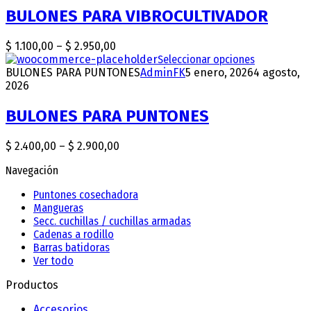
the
variants.
BULONES PARA VIBROCULTIVADOR
product
The
page
options
$
1.100,00
–
$
2.950,00
Price
may
range:
Seleccionar opciones
This
be
BULONES PARA PUNTONES
$ 1.100,00
AdminFK
5 enero, 2026
4 agosto,
product
chosen
2026
through
has
on
$ 2.950,00
multiple
the
variants.
BULONES PARA PUNTONES
product
The
page
options
$
2.400,00
–
$
2.900,00
Price
may
range:
be
Navegación
$ 2.400,00
chosen
through
on
Puntones cosechadora
$ 2.900,00
the
Mangueras
product
Secc. cuchillas / cuchillas armadas
page
Cadenas a rodillo
Barras batidoras
Ver todo
Productos
Accesorios